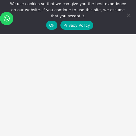
We use cookies so that we can give you the best experience
on our website. If you continue to use this site, we assume
that you accept it.
ADRES
Ok
Privacy Policy
Oruç Reis Mah. Giyimkent 7. Sok. No:75A Esenler /
İstanbul, Türkiye
İLETİŞİM
+90 212 546 82 82
+90 212 438 37 75
Fax : 0212 438 37 76
info@umedadefence.com